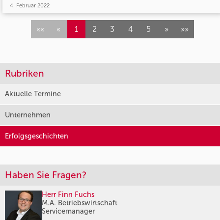
4. Februar 2022
««
«
1
2
3
4
5
»
»»
Rubriken
Aktuelle Termine
Unternehmen
Erfolgsgeschichten
Haben Sie Fragen?
Herr Finn Fuchs
M.A. Betriebswirtschaft
Servicemanager