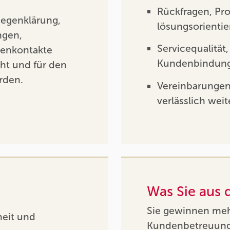
Rückfragen, P
iegenklärung,
lösungsorientie
ngen,
Servicequalität
denkontakte
Kundenbindung 
cht und für den
rden.
Vereinbarungen
verlässlich wei
Was Sie aus
Sie gewinnen mehr
heit und
Kundenbetreuung a