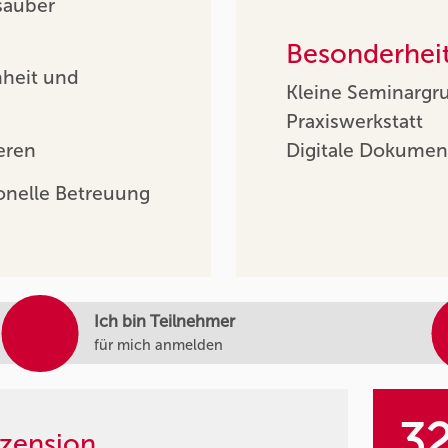
sauber
Besonderhei
heit und
Kleine Seminargr
Praxiswerkstatt
eren
Digitale Dokumen
onelle Betreuung
Ich bin Teilnehmer
für mich anmelden
3
zension