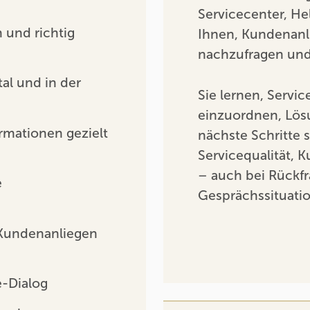
Servicecenter, He
 und richtig
Ihnen, Kundenanli
nachzufragen und
al und in der
Sie lernen, Servic
einzuordnen, Lös
rmationen gezielt
nächste Schritte 
Servicequalität,
– auch bei Rückf
e
Gesprächssituati
 Kundenanliegen
e-Dialog