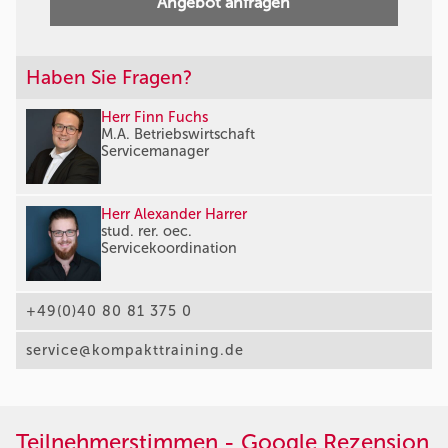
Angebot anfragen
Haben Sie Fragen?
Herr Finn Fuchs
M.A. Betriebswirtschaft
Servicemanager
Herr Alexander Harrer
stud. rer. oec.
Servicekoordination
+49(0)40 80 81 375 0
service@kompakttraining.de
Teilnehmerstimmen - Google Rezension