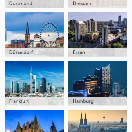
Dortmund
Dresden
Düsseldorf
Essen
Frankfurt
Hamburg