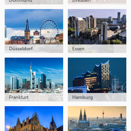
Dortmund
Dresden
Düsseldorf
Essen
Frankfurt
Hamburg