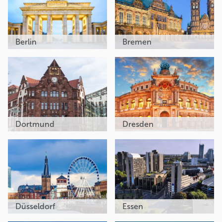
Berlin
Bremen
Dortmund
Dresden
Düsseldorf
Essen