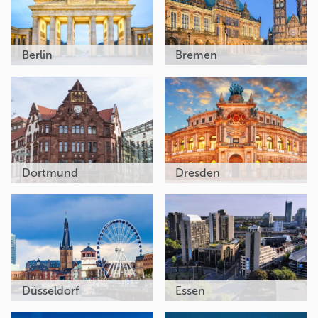
Berlin
Bremen
Dortmund
Dresden
Düsseldorf
Essen